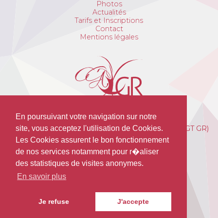
Photos
Actualités
Tarifs et Inscriptions
Contact
Mentions légales
En poursuivant votre navigation sur notre
Avant Garde de Troyes Gymnastique Rythmique (AGT GR)
site, vous acceptez l'utilisation de Cookies.
Cosec HOPPENOT
Les Cookies assurent le bon fonctionnement
15 Rue Alexandre du Sommerard
de nos services notamment pour r�aliser
10000 Troyes
des statistiques de visites anonymes.
06 15 11 76 62
En savoir plus
contact@agtgr.fr
Je refuse
J'accepte