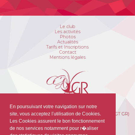
Le club
Les activités
Photos
Actualités
Tarifs et Inscriptions
Contact
Mentions légales
En poursuivant votre navigation sur notre
Avant Garde de Troyes Gymnastique Rythmique (AGT GR)
site, vous acceptez l'utilisation de Cookies.
Cosec HOPPENOT
Les Cookies assurent le bon fonctionnement
15 Rue Alexandre du Sommerard
de nos services notamment pour r�aliser
10000 Troyes