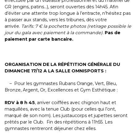
effectuée par un vidéaste professionnel et du matériel de
GR (engins, patins…), seront ouvertes dès 14h45. Afin
d’éviter une attente trop longue à l’entracte, n’hésitez pas
à passer aux stands, vers les tribunes, dès votre
arrivée.
Tarifs:
7 € la pochette photos (
retirage possible le
jour du gala avec paiement à la commande).
Pas de
paiement par carte bancaire.
ORGANISATION DE LA RÉPÉTITION GÉNÉRALE DU
DIMANCHE 17/12 A LA SALLE OMNISPORTS :
– Pour les gymnastes Rubans Orange, Vert, Bleu,
Bronze, Argent, Or, Excellences et Gym Esthétique :
RDV à 8 h 45
, arriver
coiffées avec chignon haut et
maquillées, avec la tenue Club (pour celles qui l’ont,
marqué de son nom). Les justaucorps et jupettes seront
prêtés par le Club. Fin des répétitions à 11h55. Les
gymnastes rentreront déjeuner chez elles.