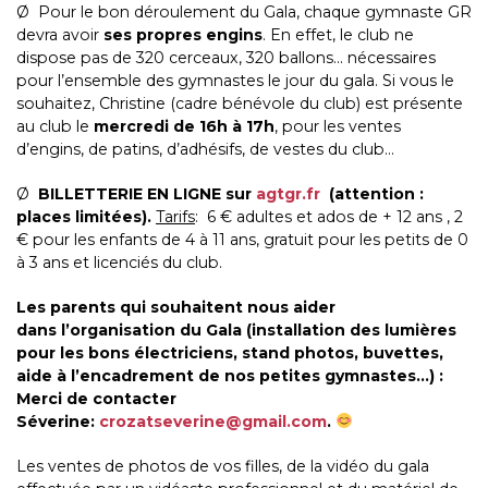
Ø Pour le bon déroulement du Gala, chaque gymnaste GR
devra avoir
ses propres engins
. En effet, le club ne
dispose pas de 320 cerceaux, 320 ballons… nécessaires
pour l’ensemble des gymnastes le jour du gala. Si vous le
souhaitez, Christine (cadre bénévole du club) est présente
au club le
mercredi de 16h à 17h
, pour les ventes
d’engins, de patins, d’adhésifs, de vestes du club…
Ø
BILLETTERIE EN LIGNE sur
agtgr.fr
(attention :
places limitées).
Tarifs
: 6 € adultes et ados de + 12 ans , 2
€ pour les enfants de 4 à 11 ans, gratuit pour les petits de 0
à 3 ans et licenciés du club.
Les parents qui souhaitent nous aider
dans l’organisation du Gala (installation des lumières
pour les bons électriciens, stand photos, buvettes,
aide à l’encadrement de nos petites gymnastes…) :
Merci de contacter
Séverine:
crozatseverine@gmail.com
.
Les ventes de photos de vos filles, de la vidéo du gala