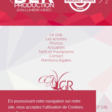
Le club
Les activités
Photos
Actualités
Tarifs et Inscriptions
Contact
Mentions légales
En poursuivant votre navigation sur notre
Avant Garde de Troyes Gymnastique Rythmique (AGT GR)
site, vous acceptez l'utilisation de Cookies.
Cosec HOPPENOT